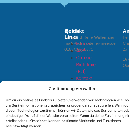
Kontakt
Quick
An
Links
Silvia und René Wallenfang
Per
mail@schwantener-meer.de
Home
Ch
0152/09015571
2a
AGB
Cookie-
16
Richtlinie
Ob
(EU)
Kontakt
Zustimmung verwalten
Um dir ein optimales Erlebnis zu bieten, verwenden wir Technologien wie Co
um Geräteinformationen zu speichern und/oder darauf zuzugreifen. Wenn du
diesen Technologien zustimmst, können wir Daten wie das Surfverhalten od
eindeutige IDs auf dieser Website verarbeiten. Wenn du deine Zustimmung ni
erteilst oder zurückziehst, können bestimmte Merkmale und Funktionen
© 2026 Alle Rechte vorbehalten.
beeinträchtigt werden.